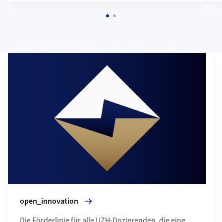
Grid containing content elements
Mehr zu open_innovation
open_innovation
Die Förderlinie für alle UZH-Dozierenden, die eine