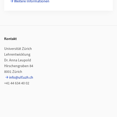
Weitere Informationen
Footer
Kontakt
Universität Zürich
Lehrentwicklung
Dr. Anna Leupold
Hirschengraben 84
8001 Zürich
info@ulf.uzh.ch
+41 44 634 40 02